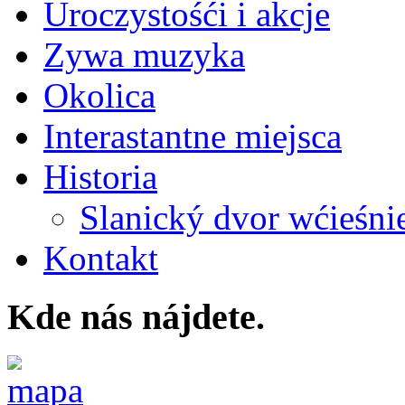
Uroczystośći i akcje
Zywa muzyka
Okolica
Interastantne miejsca
Historia
Slanický dvor wćieśni
Kontakt
Kde nás nájdete.